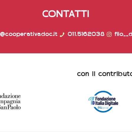
CONTATTI
lo@cooperativadoc.it
011.5162038
filo__
con il contribut