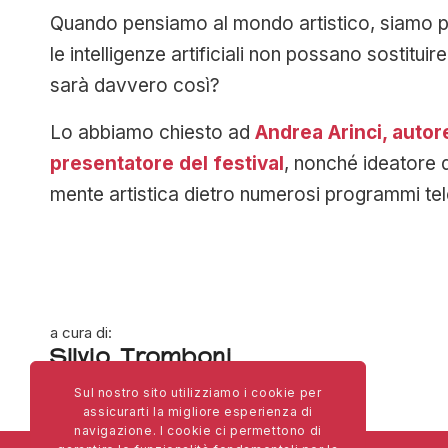
Quando pensiamo al mondo artistico, siamo p
le intelligenze artificiali non possano sostitu
sarà davvero così?
Lo abbiamo chiesto ad
Andrea Arinci, autore
presentatore del festival
, nonché ideatore 
mente artistica dietro numerosi programmi tele
a cura di:
Silvio Tromboni
Sul nostro sito utilizziamo i cookie per
assicurarti la migliore esperienza di
navigazione. I cookie ci permettono di