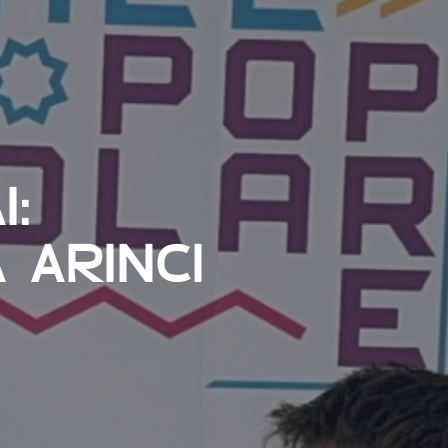
I:
 ARINCI