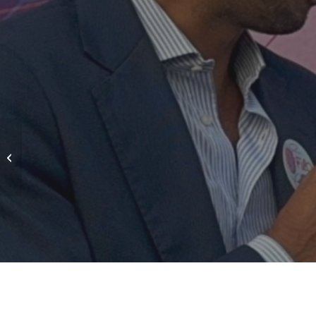
TRA ALGORITMI E
AUTENTICITÀ: la voce
di Elena Salviato di
AvantGrade.com