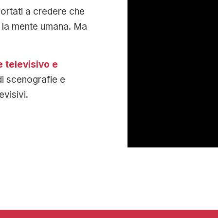
ortati a credere che
ire la mente umana. Ma
 televisivo e
di scenografie e
visivi.