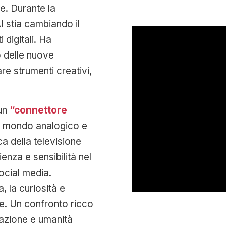
le. Durante la
I stia cambiando il
digitali. Ha
o delle nuove
e strumenti creativi,
 un
“connettore
 il mondo analogico e
ca della televisione
enza e sensibilità nel
ocial media.
, la curiosità e
ale. Un confronto ricco
vazione e umanità