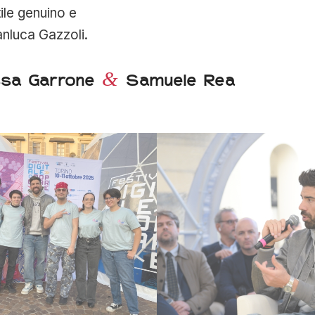
ile genuino e
nluca Gazzoli.
&
lissa Garrone
Samuele Rea