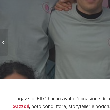
IA E MENTE UMANA:
un uso consapevole
I ragazzi di FILO hanno avuto l’occasione di i
Gazzoli
, noto conduttore, storyteller e podcas