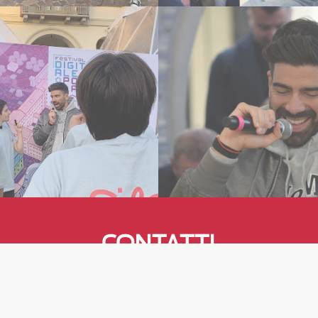
CONTATTI
lo@cooperativadoc.it
011.5162038
filo__