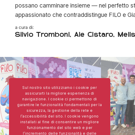
possano camminare insieme — nel perfetto st
appassionato che contraddistingue FILO e Gia
a cura di:
Silvio Tromboni, Ale Cistaro, Me
Sul nostro sito utilizziamo i cookie per
assicurarti la migliore esperienza di
navigazione. I cookie ci permettono di
garantire le funzionalità fondamentali per la
sicurezza, la gestione della rete e
l’accessibilità del sito. I cookie vengono
installati al fine di consentire un migliore
funzionamento del sito web e per
l’incremento delle funzionalità e delle